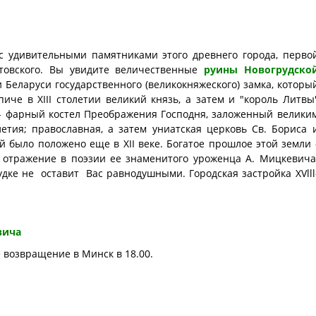
с удивительными памятниками этого древнего города, перво
товского. Вы увидите величественные
руины Новогрудско
 Беларуси государственного (великокняжеского) замка, которы
иче в ХIII столетии великий князь, а затем и "король Литвы
 - фарный костел Преображения Господня, заложенный велики
летия; православная, а затем униатская церковь Св. Бориса 
й было положено еще в ХII веке. Богатое прошлое этой земли 
 отражение в поэзии ее знаменитого уроженца А. Мицкевича
дке не оставит Вас равнодушными. Городская застройка XVlll
вича
возвращение в Минск в 18.00.