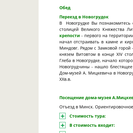
Обед
Переезд в Новогрудок
В Новогрудке Вы познакомитесь 
столицей Великого Княжества Ли
крепости
- первого на территории
начал отстраивать в камне и кирп
Миндовг. Рядом с Замковой горой
князем Витовтом в конце ХIV сто
Глеба в Новогрудке, начало которо
Новогрудчины - нашло блестящее
Дом-музей А. Мицкевича в Новогру
XXв.в.
Посещение дома-музея А.Мицке
Отъезд в Минск. Ориентировочное 
Стоимость тура
:
В стоимость входит: