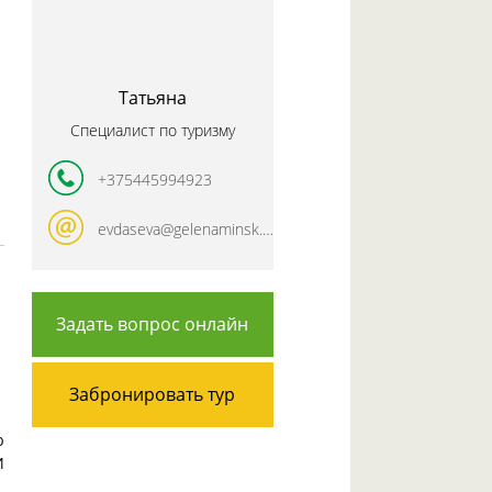
Татьяна
Специалист по туризму
+375445994923
evdaseva@gelenaminsk.com
Задать вопрос онлайн
Забронировать тур
ю
И