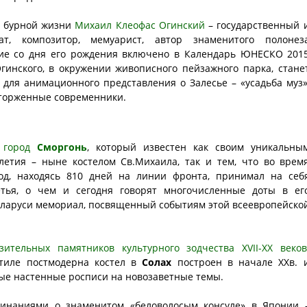
й бурной жизни
Михаил Клеофас Огинский
– государственный 
ат, композитор, мемуарист, автор знаменитого полонез
ие со дня его рождения включено в Календарь ЮНЕСКО 201
гинского, в окружении живописного пейзажного парка, стане
 для анимационного представления о Залесье – «усадьба муз»
сторженные современники.
я город
Сморгонь
, который известен как своим уникальны
олетия – ныне костелом Св.Михаила, так и тем, что во врем
од, находясь 810 дней на линии фронта, принимал на себ
етья, о чем и сегодня говорят многочисленные доты в ег
еларуси мемориал, посвященный событиям этой всеевропейско
тельных памятников культурного зодчества XVII-XX веков
стиле постмодерна костел в
Солах
построен в начале XXв. 
ые настенные росписи на новозаветные темы.
минаниями о знаменитом «беловолосым консуле» в Японии 