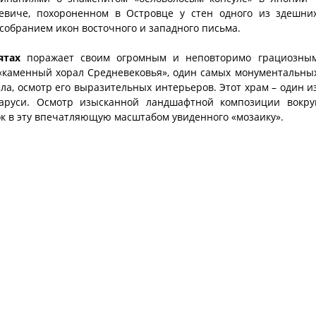
евиче, похороненном в Островце у стен одного из здешни
м собранием икон восточного и западного письма.
ятах
поражает своим огромным и неповторимо грациозны
«каменный хорал Средневековья», один самых монументальны
ла, осмотр его выразительных интерьеров. Этот храм – один и
аруси. Осмотр изысканной ландшафтной композиции вокру
к в эту впечатляющую масштабом увиденного «мозаику».