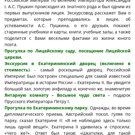
Российской империи по велению Императора Александра
I. А.С. Пушкин происходил из знатного рода и был одним из
первых выпускников лицея. Экскурсовод расскажет Вам о
предметах, которые преподавались в лицее, об
успеваемости А.С. Пушкина, о его друзьях, покажет
старинные учебники и карты, книги, учебные залы, а также
поделится с Вами веселыми фактами из жизни юного
поэта.
Прогулка по Лицейскому саду, посещение Лицейской
церкви.
Экскурсия в Екатерининский дворец (включено в
стоимость)
- самый роскошный дворец Российской
Империи! Был построен специально для самой известной
Императрицы в истории России – Екатерины II. Вы увидите
большой зал, золотую анфиладу и, конечно же, знаменитую
Янтарную комнату – Восьмое чудо света
– подарок
Прусского Императора Петру I.
Прогулка по Екатерининскому парку.
Однажды, во время
дипломатического приема, Австрийский посол, гуляя по
парку, сказал Екатерине II: «Я не наблюдаю здесь только
лишь одной вещи!». Екатерина II удивилась и спросила:
«Чего же?». Ответ был таков: «Шкатулки, для такой