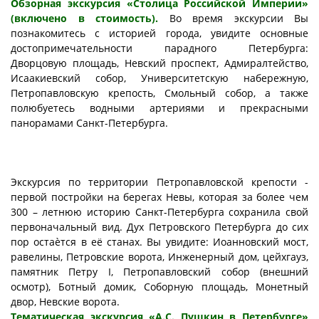
Обзорная экскурсия «Столица Российской Империи»
(включено в стоимость).
Во время экскурсии Вы
познакомитесь с историей города, увидите основные
достопримечательности парадного Петербурга:
Дворцовую площадь, Невский проспект, Адмиралтейство,
Исаакиевский собор, Университетскую набережную,
Петропавловскую крепость, Смольный собор, а также
полюбуетесь водными артериями и прекрасными
панорамами Санкт-Петербурга.
Экскурсия по территории Петропавловской крепости -
первой постройки на берегах Невы, которая за более чем
300 – летнюю историю Санкт-Петербурга сохранила свой
первоначальный вид. Дух Петровского Петербурга до сих
пор остаѐтся в её станах. Вы увидите: Иоанновский мост,
равелины, Петровские ворота, Инженерный дом, цейхгауз,
памятник Петру I, Петропавловский собор (внешний
осмотр), Ботный домик, Соборную площадь, Монетный
двор, Невские ворота.
Тематическая экскурсия «А.С. Пушкин в Петербурге»