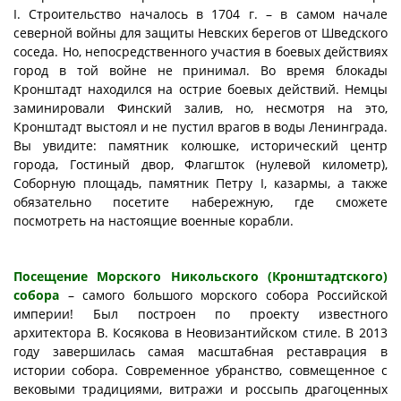
I. Строительство началось в 1704 г. – в самом начале
северной войны для защиты Невских берегов от Шведского
соседа. Но, непосредственного участия в боевых действиях
город в той войне не принимал. Во время блокады
Кронштадт находился на острие боевых действий. Немцы
заминировали Финский залив, но, несмотря на это,
Кронштадт выстоял и не пустил врагов в воды Ленинграда.
Вы увидите: памятник колюшке, исторический центр
города, Гостиный двор, Флагшток (нулевой километр),
Соборную площадь, памятник Петру I, казармы, а также
обязательно посетите набережную, где сможете
посмотреть на настоящие военные корабли.
Посещение Морского Никольского (Кронштадтского)
собора
– самого большого морского собора Российской
империи! Был построен по проекту известного
архитектора В. Косякова в Неовизантийском стиле. В 2013
году завершилась самая масштабная реставрация в
истории собора. Современное убранство, совмещенное с
вековыми традициями, витражи и россыпь драгоценных