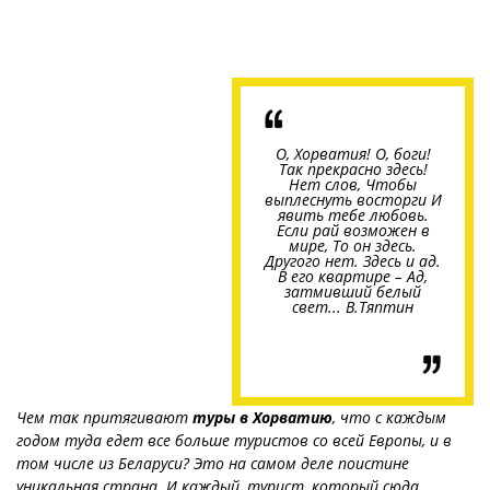
О, Хорватия! О, боги!
Так прекрасно здесь!
Нет слов, Чтобы
выплеснуть восторги И
явить тебе любовь.
Если рай возможен в
мире, То он здесь.
Другого нет. Здесь и ад.
В его квартире – Ад,
затмивший белый
свет... В.Тяптин
Чем так притягивают
туры в Хорватию
, что с каждым
годом туда едет все больше туристов со всей Европы, и в
том числе из Беларуси? Это на самом деле поистине
уникальная страна. И каждый, турист, который сюда