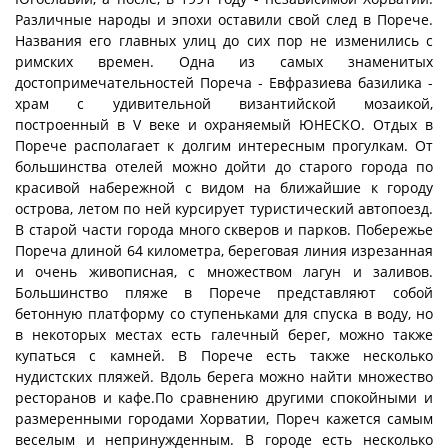
Различные народы и эпохи оставили свой след в Порече.
Названия его главных улиц до сих пор не изменились с
римских времен. Одна из самых знаменитых
достопримечательностей Пореча - Евфразиева базилика -
храм с удивительной византийской мозаикой,
построенный в V веке и охраняемый ЮНЕСКО. Отдых в
Порече располагает к долгим интересным прогулкам. От
большинства отелей можно дойти до старого города по
красивой набережной с видом на ближайшие к городу
острова, летом по ней курсирует туристический автопоезд.
В старой части города много скверов и парков. Побережье
Пореча длиной 64 километра, береговая линия изрезанная
и очень живописная, с множеством лагун и заливов.
Большинство пляже в Порече представляют собой
бетонную платформу со ступеньками для спуска в воду, но
в некоторых местах есть галечный берег, можно также
купаться с камней. В Порече есть также несколько
нудистских пляжей. Вдоль берега можно найти множество
ресторанов и кафе.По сравнению другими спокойными и
размеренными городами Хорватии, Пореч кажется самым
веселым и непринужденным. В городе есть несколько