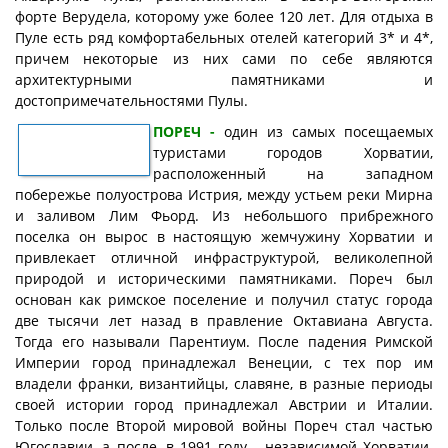
форте Верудела, которому уже более 120 лет. Для отдыха в
Пуле есть ряд комфортабельных отелей категорий 3* и 4*,
причем некоторые из них сами по себе являются
архитектурными памятниками и
достопримечательностями Пулы.
ПОРЕЧ -
один из самых посещаемых
туристами городов Хорватии,
расположенный на западном
побережье полуострова Истрия, между устьем реки Мирна
и заливом Лим Фьорд. Из небольшого прибрежного
поселка он вырос в настоящую жемчужину Хорватии и
привлекает отличной инфраструктурой, великолепной
природой и историческими памятниками. Пореч был
основан как римское поселение и получил статус города
две тысячи лет назад в правление Октавиана Августа.
Тогда его называли Парентиум. После падения Римской
Империи город принадлежал Венеции, с тех пор им
владели франки, византийцы, славяне, в разные периоды
своей истории город принадлежал Австрии и Италии.
Только после Второй мировой войны Пореч стал частью
Югославии, а после, в 1991 году - независимой Хорватии.