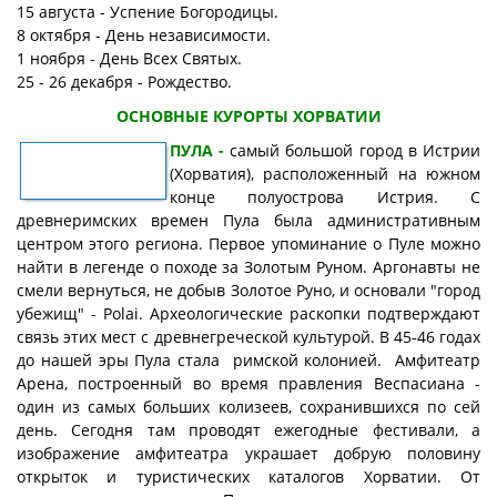
15 августа - Успение Богородицы.
8 октября - День независимости.
1 ноября - День Всех Святых.
25 - 26 декабря - Рождество.
ОСНОВНЫЕ КУРОРТЫ ХОРВАТИИ
ПУЛА -
самый большой город в Истрии
(Хорватия), расположенный на южном
конце полуострова Истрия. С
древнеримских времен Пула была административным
центром этого региона. Первое упоминание о Пуле можно
найти в легенде о походе за Золотым Руном. Аргонавты не
смели вернуться, не добыв Золотое Руно, и основали "город
убежищ" - Polai. Археологические раскопки подтверждают
связь этих мест с древнегреческой культурой. В 45-46 годах
до нашей эры Пула стала римской колонией. Амфитеатр
Арена, построенный во время правления Веспасиана -
один из самых больших колизеев, сохранившихся по сей
день. Сегодня там проводят ежегодные фестивали, а
изображение амфитеатра украшает добрую половину
открыток и туристических каталогов Хорватии. От