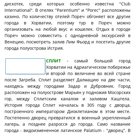
дискотек, среди которых особенно известна "Club
International". В отелях "Parentium" и "Роrес" расположены
казино. По количеству отелей Пореч обгоняет все другие
города в Хорватии, поэтому тур в Пореч можно
организовать на любой вкус и кошелек. Отдых в городе
Пореч можно совместить с однодневной экскурсией в
Венецию, посмотреть залив Лим Фьорд и посетить другие
города полуострова Истрия.
СПЛИТ -
самый большой город
Хорватии на Адриатическом побережье
и второй по величине во всей стране
после Загреба. Сплит разделяет Далмацию на две части,
находясь между городами Задар и Дубровник. Город
расположен на полуострове Марьян у подножия Мосорских
гор, между Сплитским каналом и заливом Каштела.
История города Сплит началась в 305 году с дворца,
построенного императором Диоклетианом в этом месте.
Постепенно дворец превратился в военный укрепленный
лагерь, а позднее разросся до города. Само название
города - видоизмененное латинское Palatium - "дворец". В