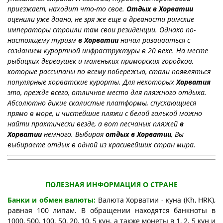
приезжает, находит что-то свое.
Отдых в Хорватии
оценили уже давно, не зря же еще в древности римские
императоры строили там свои резиденции. Однако по-
настоящему туризм
в Хорватии
начал развиваться с
созданием курортной инфраструктуры в 20 веке. На месте
рыбацких деревушек и маленьких приморских городков,
которые рассыпаны по всему побережью, стали появляться
популярные хорватские курорты. Для некоторых
Хорватия
это, прежде всего, отличное место для пляжного отдыха.
Абсолютно дикие скалистые платформы, спускающиеся
прямо в море, и чистейшие пляжи с белой галькой можно
найти практически везде, а вот песчаных пляжей
в
Хорватии
немного. Выбирая
отдых в Хорватии
, Вы
выбираете отдых в одной из красивейших стран мира.
ПОЛЕЗНАЯ ИНФОРМАЦИЯ О СТРАНЕ
Банки и обмен валюты:
Валюта Хорватии - к
уна (Kh, HRK),
равная 100 липам. В обращении находятся банкноты в
1000, 500, 100, 50, 20, 10, 5 кун, а также монеты в 1, 2, 5 кун и