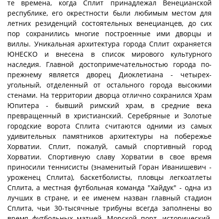
те времена, когда Сплит принадлежал Венецианской
республике, его окрестности были любимым местом для
летних резиденций состоятельных венецианцев, до сих
пор сохранились многие построенные ими дворцы и
виллы. Уникальная архитектура города Сплит охраняется
ЮНЕСКО и внесена в список мирового культурного
наследия. Главной достопримечательностью города по-
прежнему является дворец Диоклетиана - четырех-
угольный, отделенный от остального города высокими
стенами. На территории дворца отлично сохранился Храм
Юпитера - бывший римский храм, в средние века
превращенный в христианский. Серебряные и Золотые
городские ворота Сплита считаются одними из самых
удивительных памятников архитектуры на побережье
Хорватии. Сплит, пожалуй, самый спортивный город
Хорватии. Спортивную славу Хорватии в свое время
приносили теннисисты (знаменитый Горан Иванишевич -
уроженец Сплита), баскетболисты, пловцы легкоатлеты
Сплита, а местная футбольная команда "Хайдук" - одна из
лучших в стране, и ее именем назван главный стадион
Сплита, чьи 30-тысячные трибуны всегда заполнены во
время футбольных матчей. Морской порт, исторический,