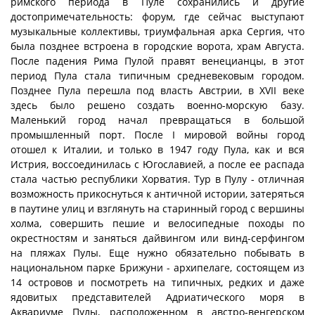
римского периода в Пуле сохранились и другие
достопримечательность: форум, где сейчас выступают
музыкальные коллективы, триумфальная арка Сергия, что
была позднее встроена в городские ворота, храм Августа.
После падения Рима Пулой правят венецианцы, в этот
период Пула стала типичным средневековым городом.
Позднее Пула перешла под власть Австрии, в XVII веке
здесь было решено создать военно-морскую базу.
Маленький город начал превращаться в большой
промышленный порт. После I мировой войны город
отошел к Италии, и только в 1947 году Пула, как и вся
Истрия, воссоединилась с Югославией, а после ее распада
стала частью республики Хорватия. Тур в Пулу - отличная
возможность прикоснуться к античной истории, затеряться
в паутине улиц и взглянуть на старинный город с вершины
холма, совершить пешие и велосипедные походы по
окрестностям и заняться дайвингом или винд-серфингом
на пляжах Пулы. Еще нужно обязательно побывать в
национальном парке Брижуни - архипелаге, состоящем из
14 островов и посмотреть на типичных, редких и даже
ядовитых представителей Адриатического моря в
Аквариуме Пулы, расположенном в австро-венгерском